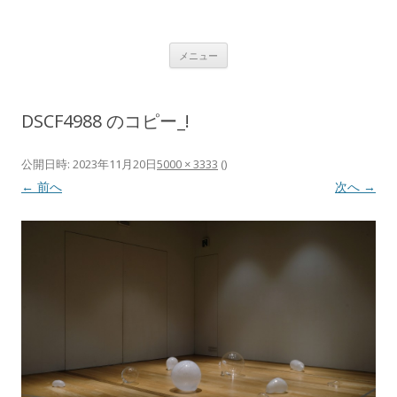
植村 宏木 ｜ HIROKI UEMURA
コンテンツへ移動
メニュー
DSCF4988 のコピー_!
公開日時:
2023年11月20日
5000 × 3333
(
)
← 前へ
次へ →