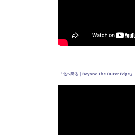
「
北へ降る｜Beyond the Outer Edge