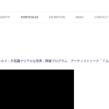
UEMURA
コンテンツへ移動
GRAPHY
PORTFOLIO
EXHIBITION
NEWS
CONTACT
INSTALLATION : インスタレーショ
EXHIBITION ARCHIVE : 展示記録
ン
OBJECT : オブジェ
MOVIE
ールド：不思議でリアルな世界」関連プログラム アーティストトーク「７人
WORKSHOP