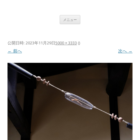
植村 宏木 ｜ HIROKI UEMURA
コンテンツへ移動
メニュー
公開日時:
2023年11月29日
5000 × 3333
(
)
← 前へ
次へ →