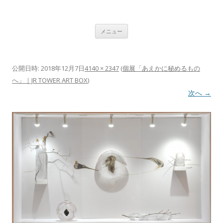
植村 宏木 ｜ HIROKI UEMURA
コンテンツへ移動
メニュー
公開日時:
2018年12月7日
4140 × 2347
(
個展「あえかに秘めるもの
へ」｜JR TOWER ART BOX
)
次へ →