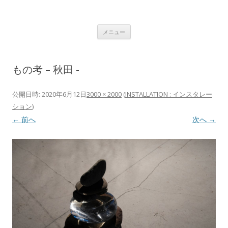
植村 宏木 ｜ HIROKI UEMURA
コンテンツへ移動
メニュー
もの考 – 秋田 -
公開日時:
2020年6月12日
3000 × 2000
(
INSTALLATION : インスタレー
ション
)
← 前へ
次へ →