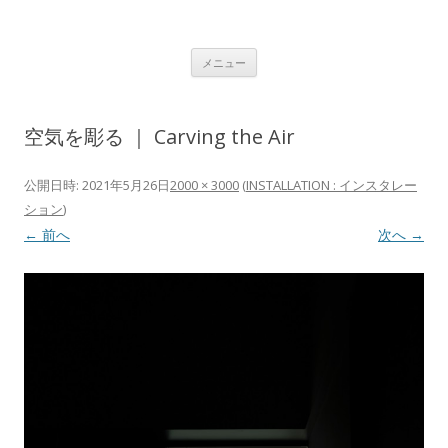
植村 宏木 ｜ HIROKI UEMURA
コンテンツへ移動
メニュー
空気を彫る ｜ Carving the Air
公開日時:
2021年5月26日
2000 × 3000
(
INSTALLATION : インスタレー
ション
)
← 前へ
次へ →