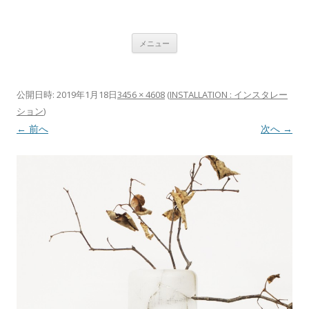
植村 宏木 ｜ HIROKI UEMURA
コンテンツへ移動
メニュー
公開日時:
2019年1月18日
3456 × 4608
(
INSTALLATION : インスタレー
ション
)
← 前へ
次へ →