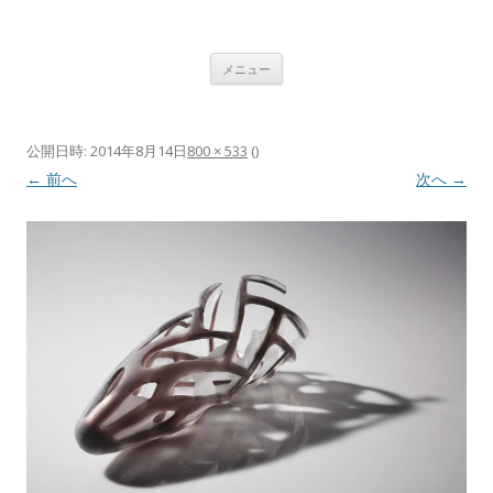
植村 宏木 ｜ HIROKI UEMURA
コンテンツへ移動
メニュー
公開日時:
2014年8月14日
800 × 533
(
)
← 前へ
次へ →