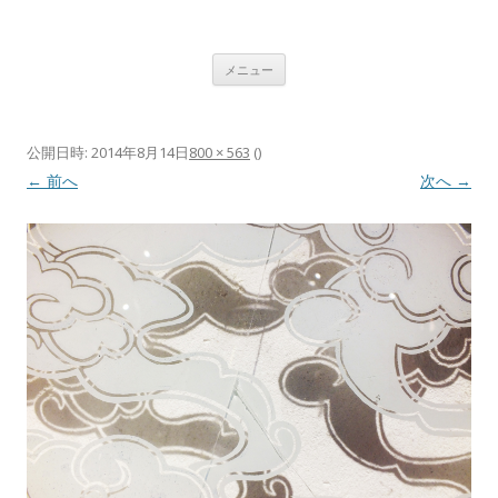
植村 宏木 ｜ HIROKI UEMURA
コンテンツへ移動
メニュー
公開日時:
2014年8月14日
800 × 563
(
)
← 前へ
次へ →