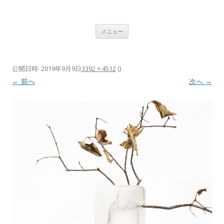
植村 宏木 ｜ HIROKI UEMURA
コンテンツへ移動
メニュー
公開日時:
2019年9月9日
3392 × 4512
(
)
← 前へ
次へ →