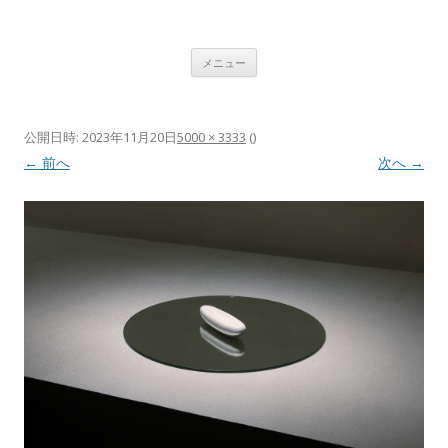
植村 宏木 ｜ HIROKI UEMURA
コンテンツへ移動
メニュー
公開日時:
2023年11月20日
5000 × 3333
(
)
← 前へ
次へ →