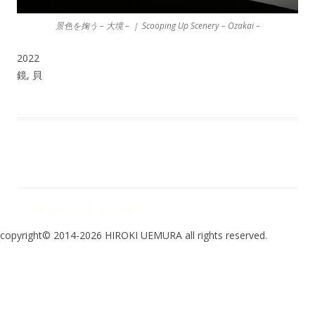
景色を掬う – 大境 – ｜ Scooping Up Scenery – Ozakai –
2022
鏡, 貝
Proudly powered by WordPress
copyright© 2014-2026 HIROKI UEMURA all rights reserved.